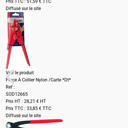
Prix TTC :
51,59
€
TTC
Diffusé sur le site
Voir le produit
Pince A Collier Nylon /Carte *Dt*
Ref :
SOD12665
Prix HT :
28,21
€
HT
Prix TTC :
33,85
€
TTC
Diffusé sur le site