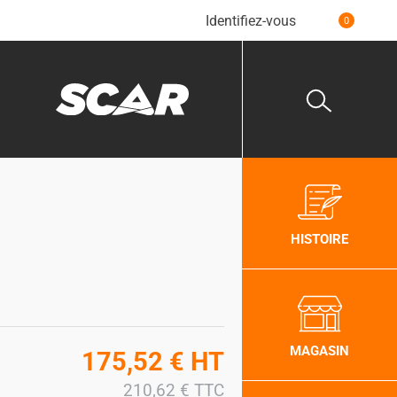
Identifiez-vous
0
HISTOIRE
MAGASIN
175,52
€
HT
210,62
€
TTC