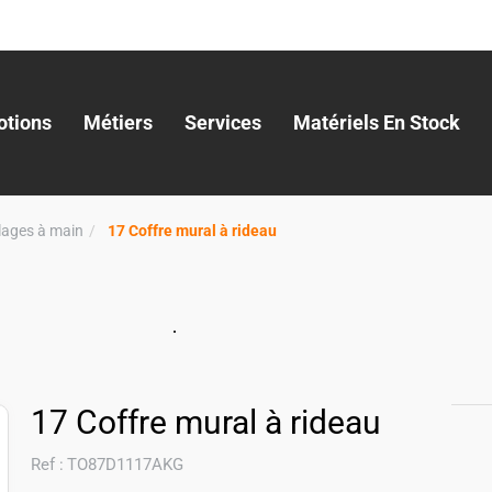
tions
Métiers
Services
Matériels En Stock
llages à main
17 Coffre mural à rideau
17 Coffre mural à rideau
Ref :
TO87D1117AKG