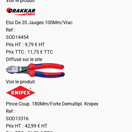
Voir le produit
Etui De 20 Jauges 100Mm/Vrac
Ref :
SOD14454
Prix HT :
9,79
€
HT
Prix TTC :
11,75
€
TTC
Diffusé sur le site
Voir le produit
Pince Coup. 180Mm/Forte Demultipl. Knipex
Ref :
SOD13316
Prix HT :
42,99
€
HT