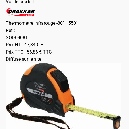
Voir le produit
Thermometre Infrarouge -30° +550°
Ref :
SOD09081
Prix HT :
47,34
€
HT
Prix TTC :
56,86
€
TTC
Diffusé sur le site