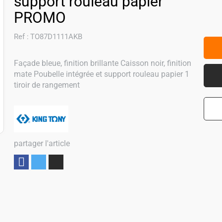
support rouleau papier
PROMO
Ref :
TO87D1111AKB
Façade bleue, finition brillante Caisson noir, finition
mate Poubelle intégrée et support rouleau papier 1
tiroir de rangement
partager l'article
Partager