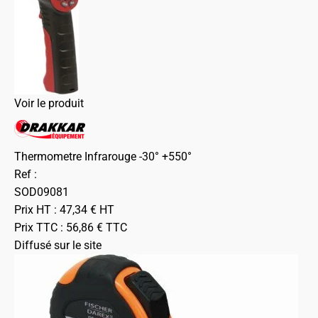
Voir le produit
Thermometre Infrarouge -30° +550°
Ref :
SOD09081
Prix HT :
47,34
€
HT
Prix TTC :
56,86
€
TTC
Diffusé sur le site