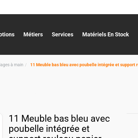
tions
Métiers
Services
Matériels En Stock
llages à main
11 Meuble bas bleu avec poubelle intégrée et support
11 Meuble bas bleu avec
poubelle intégrée et