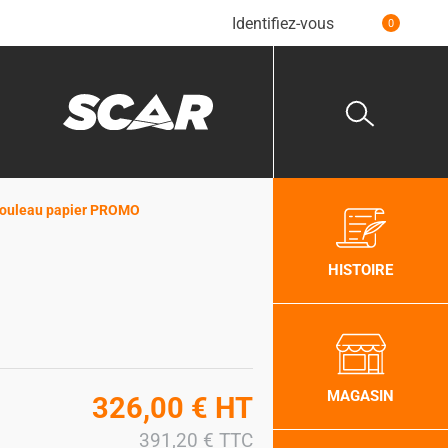
Identifiez-vous
0
 rouleau papier PROMO
HISTOIRE
MAGASIN
326,00
€
HT
391,20
€
TTC