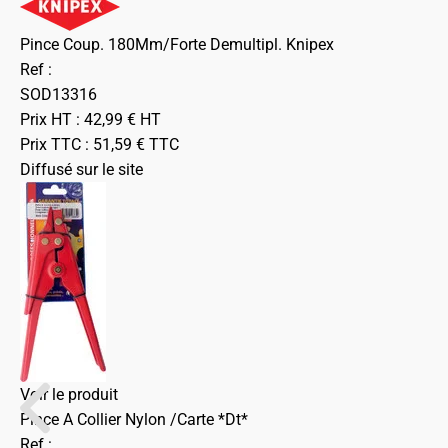
Pince Coup. 180Mm/Forte Demultipl. Knipex
Ref :
SOD13316
Prix HT :
42,99
€
HT
Prix TTC :
51,59
€
TTC
Diffusé sur le site
Voir le produit
Pince A Collier Nylon /Carte *Dt*
Ref :