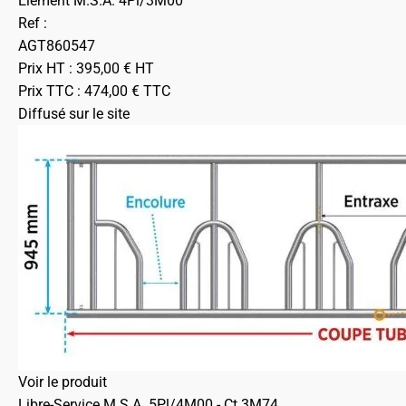
Element M.S.A. 4Pl/3M00
Ref :
AGT860547
Prix HT :
395,00
€
HT
Prix TTC :
474,00
€
TTC
Diffusé sur le site
Voir le produit
Libre-Service M.S.A. 5Pl/4M00 - Ct 3M74