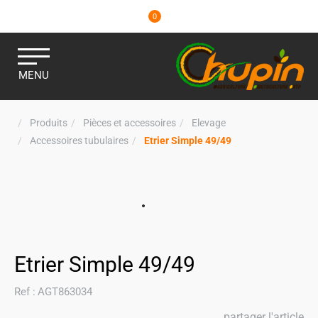
0
MENU
Produits
Pièces et accessoires
Elevage
Accessoires tubulaires
Etrier Simple 49/49
Etrier Simple 49/49
Ref :
AGT863034
partager l'article