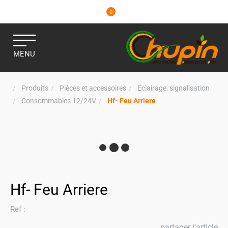
0
MENU
Produits
Pièces et accessoires
Eclairage, signalisation
Consommables 12/24V
Hf- Feu Arriere
Hf- Feu Arriere
Ref :
partager l'article