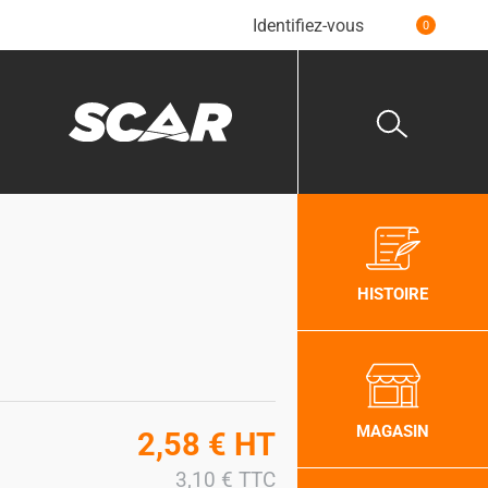
Identifiez-vous
0
HISTOIRE
MAGASIN
2,58
€
HT
3,10
€
TTC