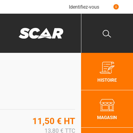
Identifiez-vous
0
HISTOIRE
MAGASIN
11,50
€
HT
13,80
€
TTC