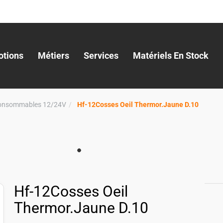
tions
Métiers
Services
Matériels En Stock
onsommables 12/24V
Hf-12Cosses Oeil Thermor.Jaune D.10
Hf-12Cosses Oeil
Thermor.Jaune D.10