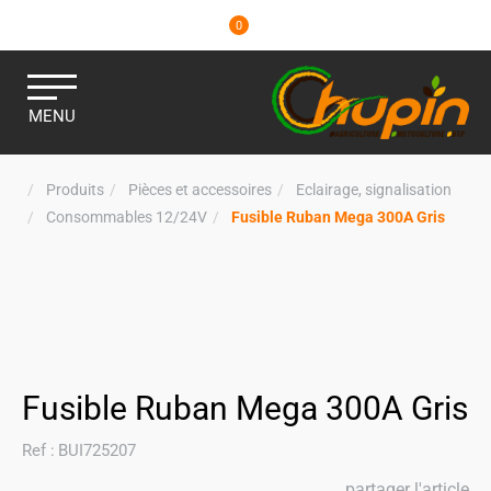
0
MENU
Produits
Pièces et accessoires
Eclairage, signalisation
Consommables 12/24V
Fusible Ruban Mega 300A Gris
Fusible Ruban Mega 300A Gris
Ref :
BUI725207
partager l'article