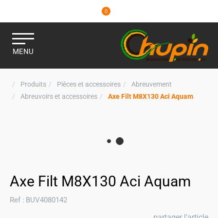
0
MENU
Produits
Pièces et accessoires
Abreuvement
Abreuvoirs et accessoires
Axe Filt M8X130 Aci Aquam
Axe Filt M8X130 Aci Aquam
Ref :
BUV4080142
partager l'article